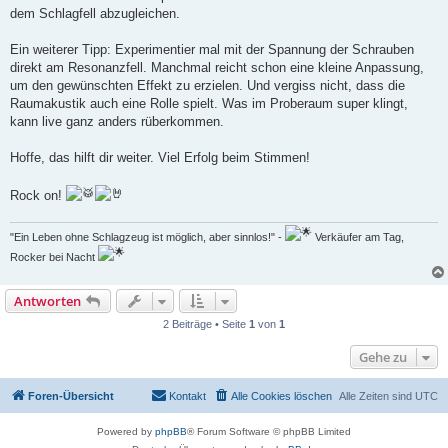
dem Schlagfell abzugleichen.
Ein weiterer Tipp: Experimentier mal mit der Spannung der Schrauben
direkt am Resonanzfell. Manchmal reicht schon eine kleine Anpassung,
um den gewünschten Effekt zu erzielen. Und vergiss nicht, dass die
Raumakustik auch eine Rolle spielt. Was im Proberaum super klingt,
kann live ganz anders rüberkommen.
Hoffe, das hilft dir weiter. Viel Erfolg beim Stimmen!
Rock on!
"Ein Leben ohne Schlagzeug ist möglich, aber sinnlos!" -
Verkäufer am Tag,
Rocker bei Nacht
Antworten
2 Beiträge • Seite
1
von
1
Gehe zu
Foren-Übersicht
Kontakt
Alle Cookies löschen
Alle Zeiten sind
UTC
Powered by
phpBB
® Forum Software © phpBB Limited