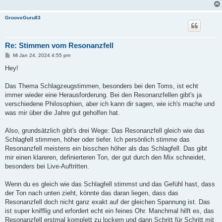
GrooveGuru83
Re: Stimmen vom Resonanzfell
B
Mi Jan 24, 2024 4:55 pm
e
i
Hey!
t
r
a
Das Thema Schlagzeugstimmen, besonders bei den Toms, ist echt
g
immer wieder eine Herausforderung. Bei den Resonanzfellen gibt's ja
verschiedene Philosophien, aber ich kann dir sagen, wie ich's mache und
was mir über die Jahre gut geholfen hat.
Also, grundsätzlich gibt's drei Wege: Das Resonanzfell gleich wie das
Schlagfell stimmen, höher oder tiefer. Ich persönlich stimme das
Resonanzfell meistens ein bisschen höher als das Schlagfell. Das gibt
mir einen klareren, definierteren Ton, der gut durch den Mix schneidet,
besonders bei Live-Auftritten.
Wenn du es gleich wie das Schlagfell stimmst und das Gefühl hast, dass
der Ton nach unten zieht, könnte das daran liegen, dass das
Resonanzfell doch nicht ganz exakt auf der gleichen Spannung ist. Das
ist super knifflig und erfordert echt ein feines Ohr. Manchmal hilft es, das
Resonanzfell erstmal komplett zu lockern und dann Schritt für Schritt mit