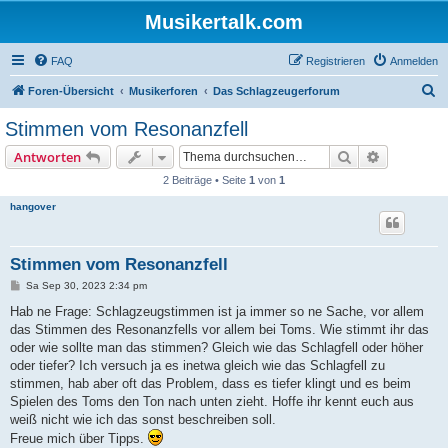
Musikertalk.com
FAQ
Registrieren
Anmelden
S
Foren-Übersicht
Musikerforen
Das Schlagzeugerforum
u
Stimmen vom Resonanzfell
c
Suche
Erweiterte
Antworten
h
2 Beiträge • Seite
1
von
1
e
hangover
Stimmen vom Resonanzfell
B
Sa Sep 30, 2023 2:34 pm
e
i
Hab ne Frage: Schlagzeugstimmen ist ja immer so ne Sache, vor allem
t
das Stimmen des Resonanzfells vor allem bei Toms. Wie stimmt ihr das
r
a
oder wie sollte man das stimmen? Gleich wie das Schlagfell oder höher
g
oder tiefer? Ich versuch ja es inetwa gleich wie das Schlagfell zu
stimmen, hab aber oft das Problem, dass es tiefer klingt und es beim
Spielen des Toms den Ton nach unten zieht. Hoffe ihr kennt euch aus
weiß nicht wie ich das sonst beschreiben soll.
Freue mich über Tipps.