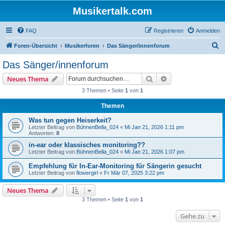
Musikertalk.com
FAQ
Registrieren
Anmelden
S
Foren-Übersicht
Musikerforen
Das Sänger/innenforum
u
Das Sänger/innenforum
c
Suche
Erweiterte Suche
Neues Thema
h
3 Themen • Seite
1
von
1
e
Themen
Was tun gegen Heiserkeit?
Letzter Beitrag von
BühnenBella_024
«
Mi Jan 21, 2026 1:11 pm
Antworten:
8
in-ear oder klassisches monitoring??
Letzter Beitrag von
BühnenBella_024
«
Mi Jan 21, 2026 1:07 pm
Empfehlung für In-Ear-Monitoring für Sängerin gesucht
Letzter Beitrag von
flowergirl
«
Fr Mär 07, 2025 3:22 pm
Neues Thema
3 Themen • Seite
1
von
1
Gehe zu