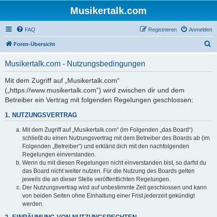
Musikertalk.com
FAQ
Registrieren
Anmelden
S
Foren-Übersicht
u
Musikertalk.com - Nutzungsbedingungen
c
h
Mit dem Zugriff auf „Musikertalk.com“
(„https://www.musikertalk.com“) wird zwischen dir und dem
e
Betreiber ein Vertrag mit folgenden Regelungen geschlossen:
1. NUTZUNGSVERTRAG
Mit dem Zugriff auf „Musikertalk.com“ (im Folgenden „das Board“)
schließt du einen Nutzungsvertrag mit dem Betreiber des Boards ab (im
Folgenden „Betreiber“) und erklärst dich mit den nachfolgenden
Regelungen einverstanden.
Wenn du mit diesen Regelungen nicht einverstanden bist, so darfst du
das Board nicht weiter nutzen. Für die Nutzung des Boards gelten
jeweils die an dieser Stelle veröffentlichten Regelungen.
Der Nutzungsvertrag wird auf unbestimmte Zeit geschlossen und kann
von beiden Seiten ohne Einhaltung einer Frist jederzeit gekündigt
werden.