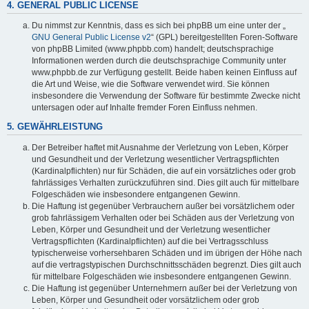
4. GENERAL PUBLIC LICENSE
Du nimmst zur Kenntnis, dass es sich bei phpBB um eine unter der „
GNU General Public License v2
“ (GPL) bereitgestellten Foren-Software
von phpBB Limited (www.phpbb.com) handelt; deutschsprachige
Informationen werden durch die deutschsprachige Community unter
www.phpbb.de zur Verfügung gestellt. Beide haben keinen Einfluss auf
die Art und Weise, wie die Software verwendet wird. Sie können
insbesondere die Verwendung der Software für bestimmte Zwecke nicht
untersagen oder auf Inhalte fremder Foren Einfluss nehmen.
5. GEWÄHRLEISTUNG
Der Betreiber haftet mit Ausnahme der Verletzung von Leben, Körper
und Gesundheit und der Verletzung wesentlicher Vertragspflichten
(Kardinalpflichten) nur für Schäden, die auf ein vorsätzliches oder grob
fahrlässiges Verhalten zurückzuführen sind. Dies gilt auch für mittelbare
Folgeschäden wie insbesondere entgangenen Gewinn.
Die Haftung ist gegenüber Verbrauchern außer bei vorsätzlichem oder
grob fahrlässigem Verhalten oder bei Schäden aus der Verletzung von
Leben, Körper und Gesundheit und der Verletzung wesentlicher
Vertragspflichten (Kardinalpflichten) auf die bei Vertragsschluss
typischerweise vorhersehbaren Schäden und im übrigen der Höhe nach
auf die vertragstypischen Durchschnittsschäden begrenzt. Dies gilt auch
für mittelbare Folgeschäden wie insbesondere entgangenen Gewinn.
Die Haftung ist gegenüber Unternehmern außer bei der Verletzung von
Leben, Körper und Gesundheit oder vorsätzlichem oder grob