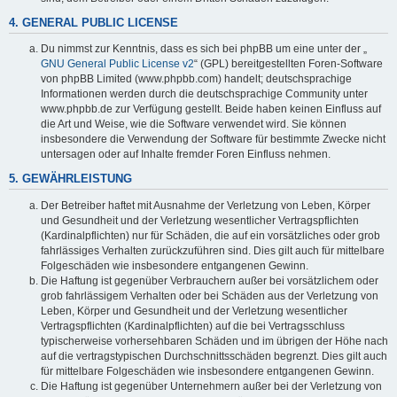
4. GENERAL PUBLIC LICENSE
Du nimmst zur Kenntnis, dass es sich bei phpBB um eine unter der „
GNU General Public License v2
“ (GPL) bereitgestellten Foren-Software
von phpBB Limited (www.phpbb.com) handelt; deutschsprachige
Informationen werden durch die deutschsprachige Community unter
www.phpbb.de zur Verfügung gestellt. Beide haben keinen Einfluss auf
die Art und Weise, wie die Software verwendet wird. Sie können
insbesondere die Verwendung der Software für bestimmte Zwecke nicht
untersagen oder auf Inhalte fremder Foren Einfluss nehmen.
5. GEWÄHRLEISTUNG
Der Betreiber haftet mit Ausnahme der Verletzung von Leben, Körper
und Gesundheit und der Verletzung wesentlicher Vertragspflichten
(Kardinalpflichten) nur für Schäden, die auf ein vorsätzliches oder grob
fahrlässiges Verhalten zurückzuführen sind. Dies gilt auch für mittelbare
Folgeschäden wie insbesondere entgangenen Gewinn.
Die Haftung ist gegenüber Verbrauchern außer bei vorsätzlichem oder
grob fahrlässigem Verhalten oder bei Schäden aus der Verletzung von
Leben, Körper und Gesundheit und der Verletzung wesentlicher
Vertragspflichten (Kardinalpflichten) auf die bei Vertragsschluss
typischerweise vorhersehbaren Schäden und im übrigen der Höhe nach
auf die vertragstypischen Durchschnittsschäden begrenzt. Dies gilt auch
für mittelbare Folgeschäden wie insbesondere entgangenen Gewinn.
Die Haftung ist gegenüber Unternehmern außer bei der Verletzung von