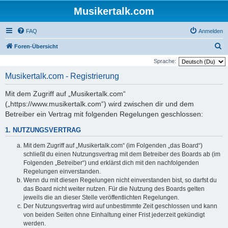
Musikertalk.com
FAQ
Anmelden
S
Foren-Übersicht
u
Sprache:
c
Musikertalk.com - Registrierung
h
Mit dem Zugriff auf „Musikertalk.com“
e
(„https://www.musikertalk.com“) wird zwischen dir und dem
Betreiber ein Vertrag mit folgenden Regelungen geschlossen:
1. NUTZUNGSVERTRAG
Mit dem Zugriff auf „Musikertalk.com“ (im Folgenden „das Board“)
schließt du einen Nutzungsvertrag mit dem Betreiber des Boards ab (im
Folgenden „Betreiber“) und erklärst dich mit den nachfolgenden
Regelungen einverstanden.
Wenn du mit diesen Regelungen nicht einverstanden bist, so darfst du
das Board nicht weiter nutzen. Für die Nutzung des Boards gelten
jeweils die an dieser Stelle veröffentlichten Regelungen.
Der Nutzungsvertrag wird auf unbestimmte Zeit geschlossen und kann
von beiden Seiten ohne Einhaltung einer Frist jederzeit gekündigt
werden.