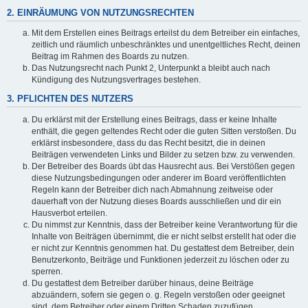
2. EINRÄUMUNG VON NUTZUNGSRECHTEN
Mit dem Erstellen eines Beitrags erteilst du dem Betreiber ein einfaches,
zeitlich und räumlich unbeschränktes und unentgeltliches Recht, deinen
Beitrag im Rahmen des Boards zu nutzen.
Das Nutzungsrecht nach Punkt 2, Unterpunkt a bleibt auch nach
Kündigung des Nutzungsvertrages bestehen.
3. PFLICHTEN DES NUTZERS
Du erklärst mit der Erstellung eines Beitrags, dass er keine Inhalte
enthält, die gegen geltendes Recht oder die guten Sitten verstoßen. Du
erklärst insbesondere, dass du das Recht besitzt, die in deinen
Beiträgen verwendeten Links und Bilder zu setzen bzw. zu verwenden.
Der Betreiber des Boards übt das Hausrecht aus. Bei Verstößen gegen
diese Nutzungsbedingungen oder anderer im Board veröffentlichten
Regeln kann der Betreiber dich nach Abmahnung zeitweise oder
dauerhaft von der Nutzung dieses Boards ausschließen und dir ein
Hausverbot erteilen.
Du nimmst zur Kenntnis, dass der Betreiber keine Verantwortung für die
Inhalte von Beiträgen übernimmt, die er nicht selbst erstellt hat oder die
er nicht zur Kenntnis genommen hat. Du gestattest dem Betreiber, dein
Benutzerkonto, Beiträge und Funktionen jederzeit zu löschen oder zu
sperren.
Du gestattest dem Betreiber darüber hinaus, deine Beiträge
abzuändern, sofern sie gegen o. g. Regeln verstoßen oder geeignet
sind, dem Betreiber oder einem Dritten Schaden zuzufügen.