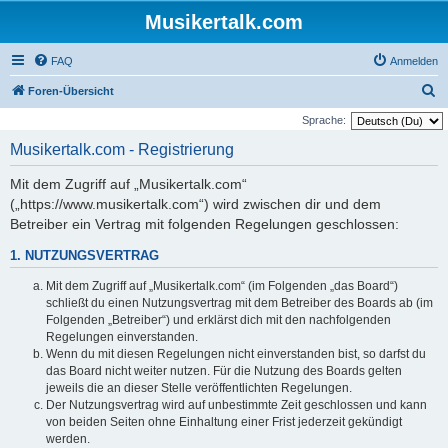
Musikertalk.com
FAQ
Anmelden
S
Foren-Übersicht
u
Sprache:
c
Musikertalk.com - Registrierung
h
Mit dem Zugriff auf „Musikertalk.com“
e
(„https://www.musikertalk.com“) wird zwischen dir und dem
Betreiber ein Vertrag mit folgenden Regelungen geschlossen:
1. NUTZUNGSVERTRAG
Mit dem Zugriff auf „Musikertalk.com“ (im Folgenden „das Board“)
schließt du einen Nutzungsvertrag mit dem Betreiber des Boards ab (im
Folgenden „Betreiber“) und erklärst dich mit den nachfolgenden
Regelungen einverstanden.
Wenn du mit diesen Regelungen nicht einverstanden bist, so darfst du
das Board nicht weiter nutzen. Für die Nutzung des Boards gelten
jeweils die an dieser Stelle veröffentlichten Regelungen.
Der Nutzungsvertrag wird auf unbestimmte Zeit geschlossen und kann
von beiden Seiten ohne Einhaltung einer Frist jederzeit gekündigt
werden.