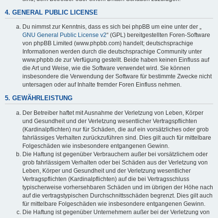
4. GENERAL PUBLIC LICENSE
Du nimmst zur Kenntnis, dass es sich bei phpBB um eine unter der „
GNU General Public License v2
“ (GPL) bereitgestellten Foren-Software
von phpBB Limited (www.phpbb.com) handelt; deutschsprachige
Informationen werden durch die deutschsprachige Community unter
www.phpbb.de zur Verfügung gestellt. Beide haben keinen Einfluss auf
die Art und Weise, wie die Software verwendet wird. Sie können
insbesondere die Verwendung der Software für bestimmte Zwecke nicht
untersagen oder auf Inhalte fremder Foren Einfluss nehmen.
5. GEWÄHRLEISTUNG
Der Betreiber haftet mit Ausnahme der Verletzung von Leben, Körper
und Gesundheit und der Verletzung wesentlicher Vertragspflichten
(Kardinalpflichten) nur für Schäden, die auf ein vorsätzliches oder grob
fahrlässiges Verhalten zurückzuführen sind. Dies gilt auch für mittelbare
Folgeschäden wie insbesondere entgangenen Gewinn.
Die Haftung ist gegenüber Verbrauchern außer bei vorsätzlichem oder
grob fahrlässigem Verhalten oder bei Schäden aus der Verletzung von
Leben, Körper und Gesundheit und der Verletzung wesentlicher
Vertragspflichten (Kardinalpflichten) auf die bei Vertragsschluss
typischerweise vorhersehbaren Schäden und im übrigen der Höhe nach
auf die vertragstypischen Durchschnittsschäden begrenzt. Dies gilt auch
für mittelbare Folgeschäden wie insbesondere entgangenen Gewinn.
Die Haftung ist gegenüber Unternehmern außer bei der Verletzung von