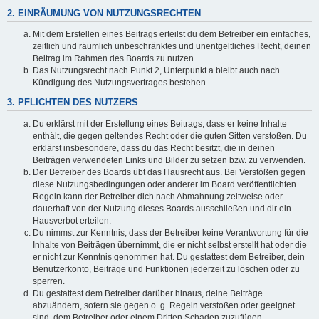
2. EINRÄUMUNG VON NUTZUNGSRECHTEN
Mit dem Erstellen eines Beitrags erteilst du dem Betreiber ein einfaches,
zeitlich und räumlich unbeschränktes und unentgeltliches Recht, deinen
Beitrag im Rahmen des Boards zu nutzen.
Das Nutzungsrecht nach Punkt 2, Unterpunkt a bleibt auch nach
Kündigung des Nutzungsvertrages bestehen.
3. PFLICHTEN DES NUTZERS
Du erklärst mit der Erstellung eines Beitrags, dass er keine Inhalte
enthält, die gegen geltendes Recht oder die guten Sitten verstoßen. Du
erklärst insbesondere, dass du das Recht besitzt, die in deinen
Beiträgen verwendeten Links und Bilder zu setzen bzw. zu verwenden.
Der Betreiber des Boards übt das Hausrecht aus. Bei Verstößen gegen
diese Nutzungsbedingungen oder anderer im Board veröffentlichten
Regeln kann der Betreiber dich nach Abmahnung zeitweise oder
dauerhaft von der Nutzung dieses Boards ausschließen und dir ein
Hausverbot erteilen.
Du nimmst zur Kenntnis, dass der Betreiber keine Verantwortung für die
Inhalte von Beiträgen übernimmt, die er nicht selbst erstellt hat oder die
er nicht zur Kenntnis genommen hat. Du gestattest dem Betreiber, dein
Benutzerkonto, Beiträge und Funktionen jederzeit zu löschen oder zu
sperren.
Du gestattest dem Betreiber darüber hinaus, deine Beiträge
abzuändern, sofern sie gegen o. g. Regeln verstoßen oder geeignet
sind, dem Betreiber oder einem Dritten Schaden zuzufügen.