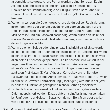
angemeldet bist) gespeichert. Ferner werden deine Benutzer-ID, ein
Authentifizierungsschlüssel und eine Session-ID gespeichert. Die
Cookies haben standardmäßig eine Gültigkeit von einem Jahr. Alle
Cookies kannst du jederzeit über die Funktion „Alle Cookies löschen“
löschen.
Weiterhin werden die Daten gespeichert, die du bei der Registrierung,
in deinem Profil oder deinem persönlichem Bereich angibst. Für die
Registrierung sind mindestens ein eindeutiger Benutzername, eine E-
Mail-Adresse und ein Passwort notwendig. Wenn durch den Betreiber
weitere Daten als notwendig festgelegt wurden, so ist dies für dich vor
deren Eingabe ersichtlich.
Wenn du einen Beitrag oder eine private Nachricht erstellst, so werden
die dort eingegebenen Daten ebenfalls gespeichert. Gleiches gilt, wenn
du einen Beitrag als Entwurf zwischenspeicherst. In diesen Fällen wird
auch deine IP-Adresse gespeichert. Die IP-Adresse wird weiterhin bei
folgenden Aktionen gespeichert: Löschen und Ändern von Beiträgen
(dazu zählen Private Nachrichten und Umfragen), Änderungen an
zentralen Profildaten (E-Mail-Adresse, Kontoaktivierung, Benutzer-
Passwort) und gescheiterte Anmeldeversuche. Die von deinem Browser
übermittelte Browser-Kennzeichnung (User Agent) wird nur in der „Wer
ist online?“-Funktion angezeigt und nicht dauerhaft gespeichert.
Schließlich erfordern einzelne Funktionen des Boards, dass weitere
Daten gespeichert werden. Dazu gehören dein Abstimmungsverhalten
bei Umfragen, der Gelesen-Status von deinen Beiträgen oder explizit
von dir gesetzte Lesezeichen oder Benachrichtigungsfunktionen.
Dein Passwort wird mit einer Einwege-Verschlüsselung (Hash)