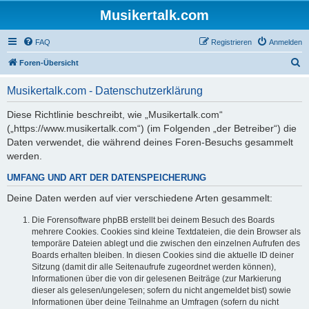
Musikertalk.com
FAQ
Registrieren
Anmelden
S
Foren-Übersicht
u
Musikertalk.com - Datenschutzerklärung
c
h
Diese Richtlinie beschreibt, wie „Musikertalk.com“
(„https://www.musikertalk.com“) (im Folgenden „der Betreiber“) die
e
Daten verwendet, die während deines Foren-Besuchs gesammelt
werden.
UMFANG UND ART DER DATENSPEICHERUNG
Deine Daten werden auf vier verschiedene Arten gesammelt:
Die Forensoftware phpBB erstellt bei deinem Besuch des Boards
mehrere Cookies. Cookies sind kleine Textdateien, die dein Browser als
temporäre Dateien ablegt und die zwischen den einzelnen Aufrufen des
Boards erhalten bleiben. In diesen Cookies sind die aktuelle ID deiner
Sitzung (damit dir alle Seitenaufrufe zugeordnet werden können),
Informationen über die von dir gelesenen Beiträge (zur Markierung
dieser als gelesen/ungelesen; sofern du nicht angemeldet bist) sowie
Informationen über deine Teilnahme an Umfragen (sofern du nicht