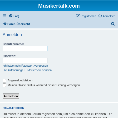
Musikertalk.com
FAQ
Registrieren
Anmelden
S
Foren-Übersicht
u
Anmelden
c
h
Benutzername:
e
Passwort:
Ich habe mein Passwort vergessen
Die Aktivierungs-E-Mail erneut senden
Angemeldet bleiben
Meinen Online-Status während dieser Sitzung verbergen
REGISTRIEREN
Du musst in diesem Forum registriert sein, um dich anmelden zu können. Die