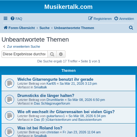
Musikertalk.com
FAQ
Registrieren
Anmelden
S
Foren-Übersicht
Suche
Unbeantwortete Themen
u
Unbeantwortete Themen
c
Zur erweiterten Suche
h
Suche
Erweiterte Suche
e
Die Suche ergab 17 Treffer • Seite
1
von
1
Themen
Welche Gitarrengurte benutzt ihr gerade
Letzter Beitrag von
Karl05
«
Sa Mär 21, 2026 3:13 pm
Verfasst in
Smalltalk
Drumsticks die länger halten?
Letzter Beitrag von
DrumMartin
«
So Mär 08, 2026 6:50 pm
Verfasst in
Das Schlagzeugerforum
Wie oft wechselt ihr Gitarrensaiten bei vielen Gigs?
Letzter Beitrag von
guitarfanxx1
«
So Mär 08, 2026 6:34 pm
Verfasst in
Das (E-)Gitarristenforum und Bassistenforum
Was ist bei Roland los?
Letzter Beitrag von
christian
«
Fr Jan 23, 2026 11:04 am
Verfasst in
Smalltalk