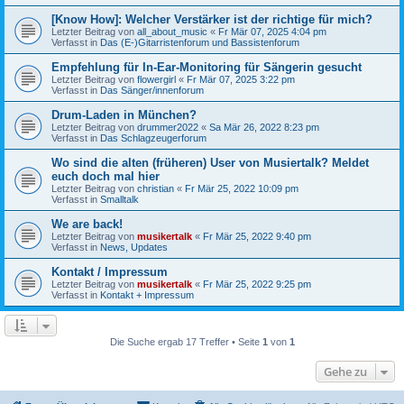
[Know How]: Welcher Verstärker ist der richtige für mich?
Letzter Beitrag von
all_about_music
«
Fr Mär 07, 2025 4:04 pm
Verfasst in
Das (E-)Gitarristenforum und Bassistenforum
Empfehlung für In-Ear-Monitoring für Sängerin gesucht
Letzter Beitrag von
flowergirl
«
Fr Mär 07, 2025 3:22 pm
Verfasst in
Das Sänger/innenforum
Drum-Laden in München?
Letzter Beitrag von
drummer2022
«
Sa Mär 26, 2022 8:23 pm
Verfasst in
Das Schlagzeugerforum
Wo sind die alten (früheren) User von Musiertalk? Meldet
euch doch mal hier
Letzter Beitrag von
christian
«
Fr Mär 25, 2022 10:09 pm
Verfasst in
Smalltalk
We are back!
Letzter Beitrag von
musikertalk
«
Fr Mär 25, 2022 9:40 pm
Verfasst in
News, Updates
Kontakt / Impressum
Letzter Beitrag von
musikertalk
«
Fr Mär 25, 2022 9:25 pm
Verfasst in
Kontakt + Impressum
Die Suche ergab 17 Treffer • Seite
1
von
1
Gehe zu