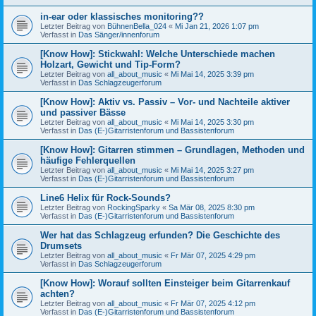
in-ear oder klassisches monitoring??
Letzter Beitrag von
BühnenBella_024
«
Mi Jan 21, 2026 1:07 pm
Verfasst in
Das Sänger/innenforum
[Know How]: Stickwahl: Welche Unterschiede machen
Holzart, Gewicht und Tip-Form?
Letzter Beitrag von
all_about_music
«
Mi Mai 14, 2025 3:39 pm
Verfasst in
Das Schlagzeugerforum
[Know How]: Aktiv vs. Passiv – Vor- und Nachteile aktiver
und passiver Bässe
Letzter Beitrag von
all_about_music
«
Mi Mai 14, 2025 3:30 pm
Verfasst in
Das (E-)Gitarristenforum und Bassistenforum
[Know How]: Gitarren stimmen – Grundlagen, Methoden und
häufige Fehlerquellen
Letzter Beitrag von
all_about_music
«
Mi Mai 14, 2025 3:27 pm
Verfasst in
Das (E-)Gitarristenforum und Bassistenforum
Line6 Helix für Rock-Sounds?
Letzter Beitrag von
RockingSparky
«
Sa Mär 08, 2025 8:30 pm
Verfasst in
Das (E-)Gitarristenforum und Bassistenforum
Wer hat das Schlagzeug erfunden? Die Geschichte des
Drumsets
Letzter Beitrag von
all_about_music
«
Fr Mär 07, 2025 4:29 pm
Verfasst in
Das Schlagzeugerforum
[Know How]: Worauf sollten Einsteiger beim Gitarrenkauf
achten?
Letzter Beitrag von
all_about_music
«
Fr Mär 07, 2025 4:12 pm
Verfasst in
Das (E-)Gitarristenforum und Bassistenforum