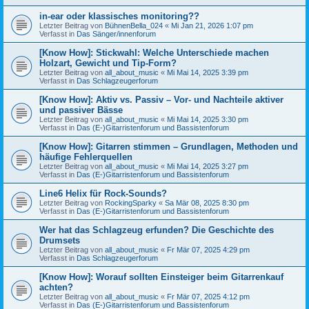
in-ear oder klassisches monitoring??
Letzter Beitrag von
BühnenBella_024
«
Mi Jan 21, 2026 1:07 pm
Verfasst in
Das Sänger/innenforum
[Know How]: Stickwahl: Welche Unterschiede machen
Holzart, Gewicht und Tip-Form?
Letzter Beitrag von
all_about_music
«
Mi Mai 14, 2025 3:39 pm
Verfasst in
Das Schlagzeugerforum
[Know How]: Aktiv vs. Passiv – Vor- und Nachteile aktiver
und passiver Bässe
Letzter Beitrag von
all_about_music
«
Mi Mai 14, 2025 3:30 pm
Verfasst in
Das (E-)Gitarristenforum und Bassistenforum
[Know How]: Gitarren stimmen – Grundlagen, Methoden und
häufige Fehlerquellen
Letzter Beitrag von
all_about_music
«
Mi Mai 14, 2025 3:27 pm
Verfasst in
Das (E-)Gitarristenforum und Bassistenforum
Line6 Helix für Rock-Sounds?
Letzter Beitrag von
RockingSparky
«
Sa Mär 08, 2025 8:30 pm
Verfasst in
Das (E-)Gitarristenforum und Bassistenforum
Wer hat das Schlagzeug erfunden? Die Geschichte des
Drumsets
Letzter Beitrag von
all_about_music
«
Fr Mär 07, 2025 4:29 pm
Verfasst in
Das Schlagzeugerforum
[Know How]: Worauf sollten Einsteiger beim Gitarrenkauf
achten?
Letzter Beitrag von
all_about_music
«
Fr Mär 07, 2025 4:12 pm
Verfasst in
Das (E-)Gitarristenforum und Bassistenforum