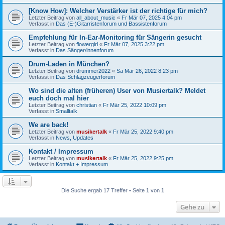
[Know How]: Welcher Verstärker ist der richtige für mich?
Letzter Beitrag von
all_about_music
«
Fr Mär 07, 2025 4:04 pm
Verfasst in
Das (E-)Gitarristenforum und Bassistenforum
Empfehlung für In-Ear-Monitoring für Sängerin gesucht
Letzter Beitrag von
flowergirl
«
Fr Mär 07, 2025 3:22 pm
Verfasst in
Das Sänger/innenforum
Drum-Laden in München?
Letzter Beitrag von
drummer2022
«
Sa Mär 26, 2022 8:23 pm
Verfasst in
Das Schlagzeugerforum
Wo sind die alten (früheren) User von Musiertalk? Meldet
euch doch mal hier
Letzter Beitrag von
christian
«
Fr Mär 25, 2022 10:09 pm
Verfasst in
Smalltalk
We are back!
Letzter Beitrag von
musikertalk
«
Fr Mär 25, 2022 9:40 pm
Verfasst in
News, Updates
Kontakt / Impressum
Letzter Beitrag von
musikertalk
«
Fr Mär 25, 2022 9:25 pm
Verfasst in
Kontakt + Impressum
Die Suche ergab 17 Treffer • Seite
1
von
1
Gehe zu