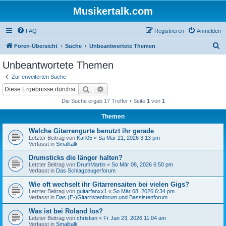
Musikertalk.com
FAQ
Registrieren
Anmelden
S
Foren-Übersicht
Suche
Unbeantwortete Themen
u
Unbeantwortete Themen
c
Zur erweiterten Suche
h
Suche
Erweiterte Suche
e
Die Suche ergab 17 Treffer • Seite
1
von
1
Themen
Welche Gitarrengurte benutzt ihr gerade
Letzter Beitrag von
Karl05
«
Sa Mär 21, 2026 3:13 pm
Verfasst in
Smalltalk
Drumsticks die länger halten?
Letzter Beitrag von
DrumMartin
«
So Mär 08, 2026 6:50 pm
Verfasst in
Das Schlagzeugerforum
Wie oft wechselt ihr Gitarrensaiten bei vielen Gigs?
Letzter Beitrag von
guitarfanxx1
«
So Mär 08, 2026 6:34 pm
Verfasst in
Das (E-)Gitarristenforum und Bassistenforum
Was ist bei Roland los?
Letzter Beitrag von
christian
«
Fr Jan 23, 2026 11:04 am
Verfasst in
Smalltalk