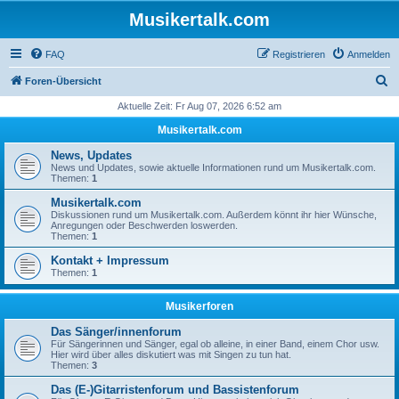
Musikertalk.com
FAQ
Registrieren
Anmelden
S
Foren-Übersicht
u
Aktuelle Zeit: Fr Aug 07, 2026 6:52 am
c
Musikertalk.com
h
News, Updates
e
News und Updates, sowie aktuelle Informationen rund um Musikertalk.com.
Themen:
1
Musikertalk.com
Diskussionen rund um Musikertalk.com. Außerdem könnt ihr hier Wünsche,
Anregungen oder Beschwerden loswerden.
Themen:
1
Kontakt + Impressum
Themen:
1
Musikerforen
Das Sänger/innenforum
Für Sängerinnen und Sänger, egal ob alleine, in einer Band, einem Chor usw.
Hier wird über alles diskutiert was mit Singen zu tun hat.
Themen:
3
Das (E-)Gitarristenforum und Bassistenforum