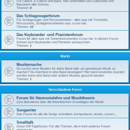
Für Gitarre, E-Gitarre und Bass. Hier unterhalten sich Gitarristen und
Bassisten aller Genres.
Themen:
8
Das Schlagzeugerforum
Für Schlagzeuger und Percussionisten - alles was mit Trommeln,
Percussions, Schlaginstrumenten usw. zu tun hat.
Themen:
10
Das Keyboarder -und Pianistenforum
Forum für alles was mit Tasteninstrumenten zu tun hat. In diesem Forum
können sich Keyboarder und Pianisten austauschen.
Themen:
1
Markt
Musikersuche
Du suchst neue Musiker für deine Band oder um gemeinsam Musik zu
machen? Du möchtest in eine Band einsteigen? Hier kann kostenlos inseriert
werden wenn eine Band oder andere Musiker gesucht werden.
Themen:
1
Verschiedene Foren
Forum für Harmonielehre und Musiktheorie
Zum diskutieren über die theoretischen Grundlagen der Musik.
Songwriter
Das Forum für alle die Songs schreiben, komponieren, texten, covern,...
Smalltalk
Unser Off-Topicforum. Für alle Themen, die in kein anderes Forum
reinpassen.