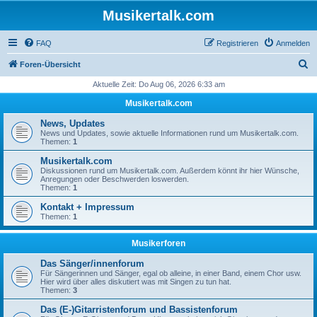
Musikertalk.com
FAQ
Registrieren
Anmelden
S
Foren-Übersicht
u
Aktuelle Zeit: Do Aug 06, 2026 6:33 am
c
Musikertalk.com
h
News, Updates
e
News und Updates, sowie aktuelle Informationen rund um Musikertalk.com.
Themen:
1
Musikertalk.com
Diskussionen rund um Musikertalk.com. Außerdem könnt ihr hier Wünsche,
Anregungen oder Beschwerden loswerden.
Themen:
1
Kontakt + Impressum
Themen:
1
Musikerforen
Das Sänger/innenforum
Für Sängerinnen und Sänger, egal ob alleine, in einer Band, einem Chor usw.
Hier wird über alles diskutiert was mit Singen zu tun hat.
Themen:
3
Das (E-)Gitarristenforum und Bassistenforum