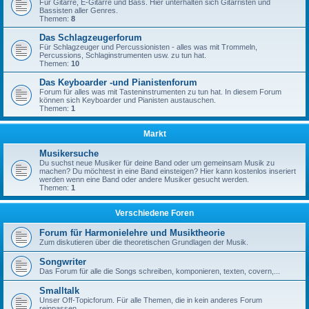
Für Gitarre, E-Gitarre und Bass. Hier unterhalten sich Gitarristen und
Bassisten aller Genres.
Themen:
8
Das Schlagzeugerforum
Für Schlagzeuger und Percussionisten - alles was mit Trommeln,
Percussions, Schlaginstrumenten usw. zu tun hat.
Themen:
10
Das Keyboarder -und Pianistenforum
Forum für alles was mit Tasteninstrumenten zu tun hat. In diesem Forum
können sich Keyboarder und Pianisten austauschen.
Themen:
1
Markt
Musikersuche
Du suchst neue Musiker für deine Band oder um gemeinsam Musik zu
machen? Du möchtest in eine Band einsteigen? Hier kann kostenlos inseriert
werden wenn eine Band oder andere Musiker gesucht werden.
Themen:
1
Verschiedene Foren
Forum für Harmonielehre und Musiktheorie
Zum diskutieren über die theoretischen Grundlagen der Musik.
Songwriter
Das Forum für alle die Songs schreiben, komponieren, texten, covern,...
Smalltalk
Unser Off-Topicforum. Für alle Themen, die in kein anderes Forum
reinpassen.