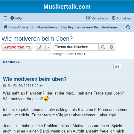
Musikertalk.com
FAQ
Registrieren
Anmelden
S
Foren-Übersicht
Musikerforen
Das Keyboarder -und Pianistenforum
u
Wie motiveren beim üben?
c
Suche
Erweiterte
Antworten
h
2 Beiträge • Seite
1
von
1
e
pianomax17
Wie motiveren beim üben?
B
Sa Mär 26, 2022 8:55 am
e
i
Was geht ab Pianisten? Hier ist der Max....hab eine Frage zum üben?
t
Wie motiviert ihr euch?
r
a
g
Ich spiele jetzt schon seit etwas länger als 6 Jahren E-Piano und nehme
auch Unterricht. Früher regelmäßig jetzt aber seltener....aber egal.
Jedenfalls habe ich ein Problem mit der Motivation zum üben. Spiele
auch in einer kleinen Band, wenn da ein Auftritt ansteht freue ich mich