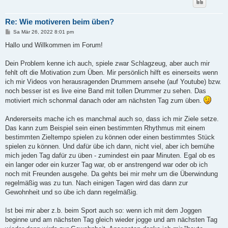
Re: Wie motiveren beim üben?
B
Sa Mär 26, 2022 8:01 pm
e
i
Hallo und Willkommen im Forum!
t
r
a
Dein Problem kenne ich auch, spiele zwar Schlagzeug, aber auch mir
g
fehlt oft die Motivation zum Üben. Mir persönlich hilft es einerseits wenn
ich mir Videos von herausragenden Drummern ansehe (auf Youtube) bzw.
noch besser ist es live eine Band mit tollen Drummer zu sehen. Das
motiviert mich schonmal danach oder am nächsten Tag zum üben.
Andererseits mache ich es manchmal auch so, dass ich mir Ziele setze.
Das kann zum Beispiel sein einen bestimmten Rhythmus mit einem
bestimmten Zieltempo spielen zu können oder einen bestimmtes Stück
spielen zu können. Und dafür übe ich dann, nicht viel, aber ich bemühe
mich jeden Tag dafür zu üben - zumindest ein paar Minuten. Egal ob es
ein langer oder ein kurzer Tag war, ob er anstrengend war oder ob ich
noch mit Freunden ausgehe. Da gehts bei mir mehr um die Überwindung
regelmäßig was zu tun. Nach einigen Tagen wird das dann zur
Gewohnheit und so übe ich dann regelmäßig.
Ist bei mir aber z.b. beim Sport auch so: wenn ich mit dem Joggen
beginne und am nächsten Tag gleich wieder jogge und am nächsten Tag