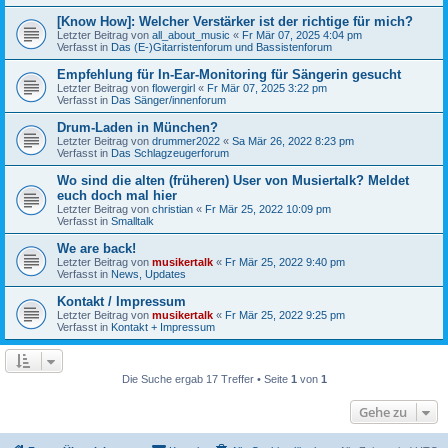
[Know How]: Welcher Verstärker ist der richtige für mich?
Letzter Beitrag von
all_about_music
«
Fr Mär 07, 2025 4:04 pm
Verfasst in
Das (E-)Gitarristenforum und Bassistenforum
Empfehlung für In-Ear-Monitoring für Sängerin gesucht
Letzter Beitrag von
flowergirl
«
Fr Mär 07, 2025 3:22 pm
Verfasst in
Das Sänger/innenforum
Drum-Laden in München?
Letzter Beitrag von
drummer2022
«
Sa Mär 26, 2022 8:23 pm
Verfasst in
Das Schlagzeugerforum
Wo sind die alten (früheren) User von Musiertalk? Meldet
euch doch mal hier
Letzter Beitrag von
christian
«
Fr Mär 25, 2022 10:09 pm
Verfasst in
Smalltalk
We are back!
Letzter Beitrag von
musikertalk
«
Fr Mär 25, 2022 9:40 pm
Verfasst in
News, Updates
Kontakt / Impressum
Letzter Beitrag von
musikertalk
«
Fr Mär 25, 2022 9:25 pm
Verfasst in
Kontakt + Impressum
Die Suche ergab 17 Treffer • Seite
1
von
1
Gehe zu