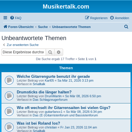
Musikertalk.com
FAQ
Registrieren
Anmelden
S
Foren-Übersicht
Suche
Unbeantwortete Themen
u
Unbeantwortete Themen
c
Zur erweiterten Suche
h
Suche
Erweiterte Suche
e
Die Suche ergab 17 Treffer • Seite
1
von
1
Themen
Welche Gitarrengurte benutzt ihr gerade
Letzter Beitrag von
Karl05
«
Sa Mär 21, 2026 3:13 pm
Verfasst in
Smalltalk
Drumsticks die länger halten?
Letzter Beitrag von
DrumMartin
«
So Mär 08, 2026 6:50 pm
Verfasst in
Das Schlagzeugerforum
Wie oft wechselt ihr Gitarrensaiten bei vielen Gigs?
Letzter Beitrag von
guitarfanxx1
«
So Mär 08, 2026 6:34 pm
Verfasst in
Das (E-)Gitarristenforum und Bassistenforum
Was ist bei Roland los?
Letzter Beitrag von
christian
«
Fr Jan 23, 2026 11:04 am
Verfasst in
Smalltalk