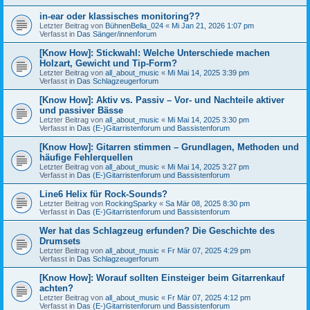
in-ear oder klassisches monitoring??
Letzter Beitrag von
BühnenBella_024
«
Mi Jan 21, 2026 1:07 pm
Verfasst in
Das Sänger/innenforum
[Know How]: Stickwahl: Welche Unterschiede machen
Holzart, Gewicht und Tip-Form?
Letzter Beitrag von
all_about_music
«
Mi Mai 14, 2025 3:39 pm
Verfasst in
Das Schlagzeugerforum
[Know How]: Aktiv vs. Passiv – Vor- und Nachteile aktiver
und passiver Bässe
Letzter Beitrag von
all_about_music
«
Mi Mai 14, 2025 3:30 pm
Verfasst in
Das (E-)Gitarristenforum und Bassistenforum
[Know How]: Gitarren stimmen – Grundlagen, Methoden und
häufige Fehlerquellen
Letzter Beitrag von
all_about_music
«
Mi Mai 14, 2025 3:27 pm
Verfasst in
Das (E-)Gitarristenforum und Bassistenforum
Line6 Helix für Rock-Sounds?
Letzter Beitrag von
RockingSparky
«
Sa Mär 08, 2025 8:30 pm
Verfasst in
Das (E-)Gitarristenforum und Bassistenforum
Wer hat das Schlagzeug erfunden? Die Geschichte des
Drumsets
Letzter Beitrag von
all_about_music
«
Fr Mär 07, 2025 4:29 pm
Verfasst in
Das Schlagzeugerforum
[Know How]: Worauf sollten Einsteiger beim Gitarrenkauf
achten?
Letzter Beitrag von
all_about_music
«
Fr Mär 07, 2025 4:12 pm
Verfasst in
Das (E-)Gitarristenforum und Bassistenforum